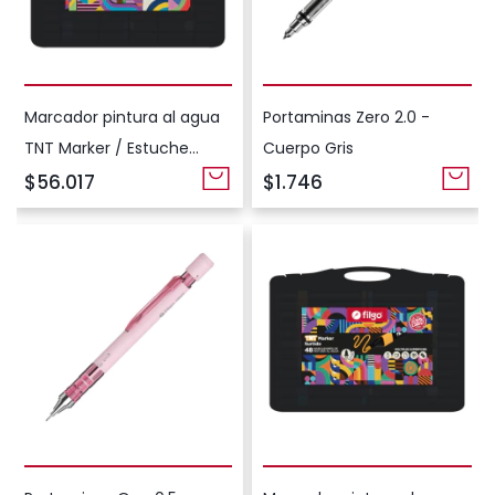
Marcador pintura al agua
Portaminas Zero 2.0 -
TNT Marker / Estuche
Cuerpo Gris
plástico x60 colores
$56.017
$1.746
surtidos