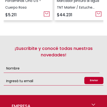
Portaminas Ono 0.5 -
Marcador pintura al agua
Cuerpo Rosa
TNT Marker / Estuche
plástico x48 colores
$5.211
$44.231
surtidos
¡Suscribite y conocé todas nuestras
novedades!
EMPRESA