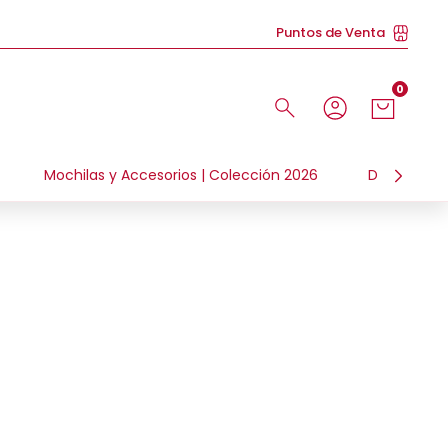
Puntos de Venta
0
Mochilas y Accesorios | Colección 2026
Día de la N