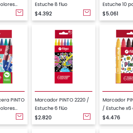
colores
Estuche 8 fluo
Estuche 10 p
$4.392
$5.061
cera PINTO
Marcador PINTO 2220 /
Marcador P
colores
Estuche 6 flúo
/ Estuche x6
surtidos
$2.820
$4.476