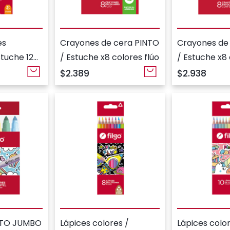
es
Crayones de cera PINTO
Crayones de
stuche 12
/ Estuche x8 colores flúo
/ Estuche x8
confetti
$2.389
$2.938
NTO JUMBO
Lápices colores /
Lápices color