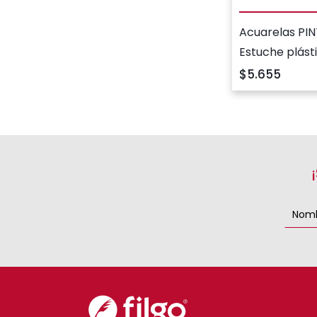
Acuarelas PIN
Estuche plásti
colores surtid
$5.655