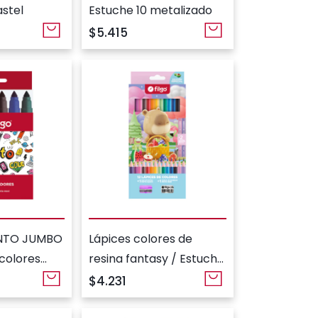
astel
Estuche 10 metalizado
$5.415
INTO JUMBO
Lápices colores de
 colores
resina fantasy / Estuche
12 + 2HB + goma +
$4.231
sacapunta fantasia