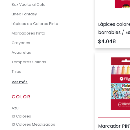
Box Vuelta al Cole
Linea Fantasy
Lápices color
Lápices de Colores Pinto
borrables / E
Marcadores Pinto
surtido
$4.048
Crayones
Acuarelas
Temperas Sólidas
Tizas
Ver más
COLOR
Azul
10 Colores
10 Colores Metalizados
Marcador PI