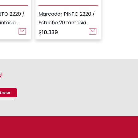
NTO 2220 /
Marcador PINTO 2220 /
antasia
Estuche 20 fantasia
Capibara
$10.339
!