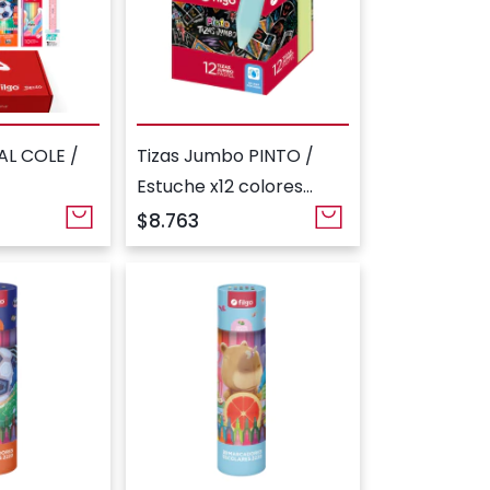
AL COLE /
Tizas Jumbo PINTO /
Estuche x12 colores
pastel
$8.763