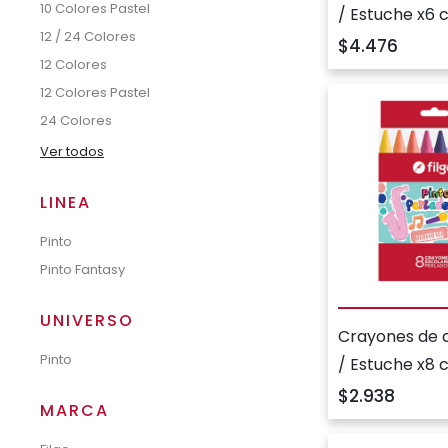
10 Colores Pastel
/ Estuche x6 
12 / 24 Colores
pastel
$4.476
12 Colores
12 Colores Pastel
24 Colores
Ver todos
LINEA
Pinto
Pinto Fantasy
UNIVERSO
Crayones de 
Pinto
/ Estuche x8 
perlados
$2.938
MARCA