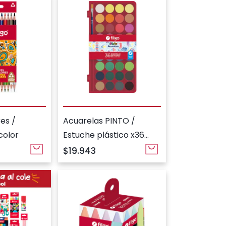
Capibara
es /
Acuarelas PINTO /
color
Estuche plástico x36
colores surtidos
$19.943