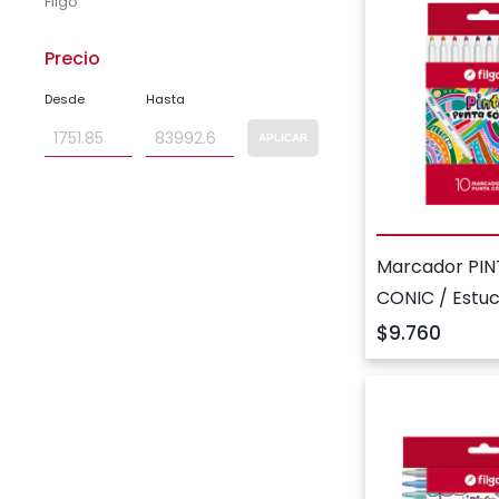
Filgo
Precio
Desde
Hasta
APLICAR
Marcador PIN
CONIC / Estuc
surtido
$9.760