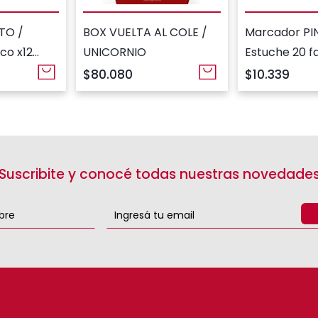
TO /
BOX VUELTA AL COLE /
Marcador PI
co x12
UNICORNIO
Estuche 20 f
os
Futbol
$80.080
$10.339
¡Suscribite y conocé todas nuestras novedades