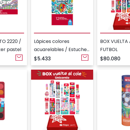
TO 2220 /
Lápices colores
BOX VUELTA 
ter pastel
acuarelables / Estuche
FUTBOL
12 surtido
$5.433
$80.080