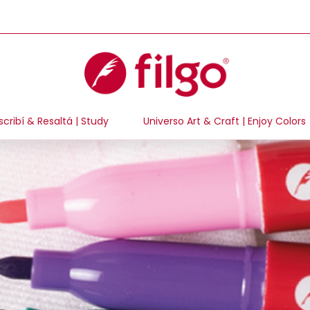
scribí & Resaltá | Study
Universo Art & Craft | Enjoy Colors