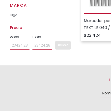
MARCA
Filgo
Marcador par
TEXTILE 040 /
Precio
x10 colores su
$23.424
Desde
Hasta
APLICAR