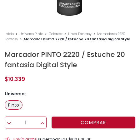
Inicio
>
Universo Pinto
>
Colorear
>
Linea Fantasy
>
Marcadores 2220
Fantasy
>
Marcador PINTO 2220 / Estuche 20 fantasia Digital Style
Marcador PINTO 2220 / Estuche 20
fantasia Digital Style
$10.339
Universo:
Pinto
Envío gratis
$100.000,00
Envío gratis
superando los
$100.000,00