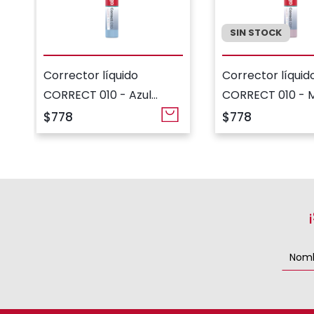
SIN STOCK
Corrector líquido
Corrector líquid
CORRECT 010 - Azul
CORRECT 010 - 
Pastel
Pastel
$778
$778