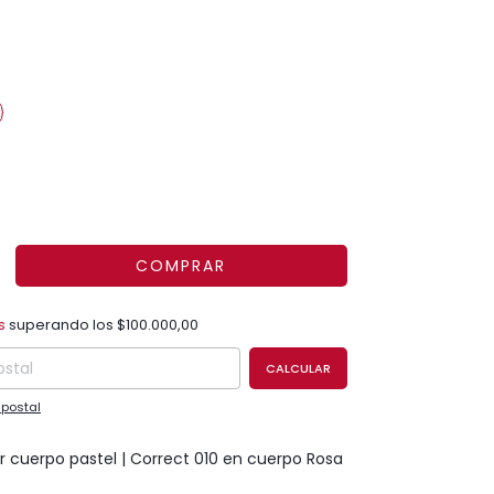
$100.000,00
s
superando los
$100.000,00
CAMBIAR CP
el CP:
CALCULAR
 postal
r cuerpo pastel | Correct 010 en cuerpo Rosa