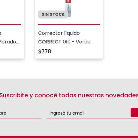
SIN STOCK
o
Corrector líquido
Morado
CORRECT 010 - Verde
Pastel
$778
¡Suscribite y conocé todas nuestras novedades