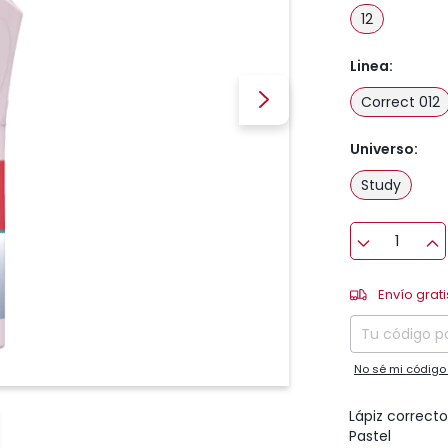
12
Linea:
Correct 012
Universo:
Study
Envío gratis
Envío grati
Entregas para 
No sé mi código
Lápiz correcto
Pastel